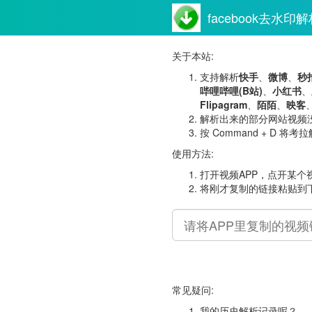
facebook去水印
关于本站:
支持解析
快手
、
微博
、
秒
哔哩哔哩(B站)
、
小红书
、
Flipagram
、
陌陌
、
映客
解析出来的部分网站视频
按 Command + D 
使用方法:
打开视频APP，点开某
将刚才复制的链接粘贴到
常见疑问:
我的历史解析记录呢？