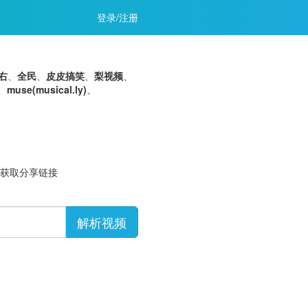
登录/注册
右
、
全民
、
皮皮搞笑
、
梨视频
、
、
muse(musical.ly)
、
等获取分享链接
解析视频