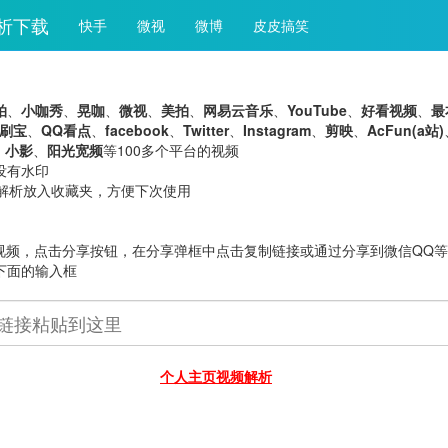
解析下载
快手
微视
微博
皮皮搞笑
拍
、
小咖秀
、
晃咖
、
微视
、
美拍
、
网易云音乐
、
YouTube
、
好看视频
、
最
刷宝
、
QQ看点
、
facebook
、
Twitter
、
Instagram
、
剪映
、
AcFun(a站)
、
小影
、
阳光宽频
等100多个平台的视频
没有水印
将考拉解析放入收藏夹，方便下次使用
个视频，点击分享按钮，在分享弹框中点击复制链接或通过分享到微信QQ
下面的输入框
个人主页视频解析